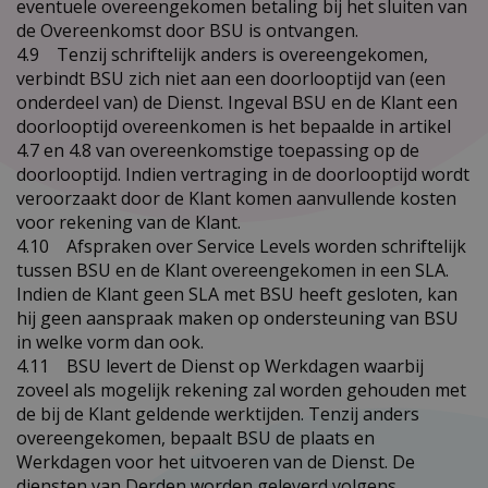
eventuele overeengekomen betaling bij het sluiten van
de Overeenkomst door BSU is ontvangen.
4.9 Tenzij schriftelijk anders is overeengekomen,
verbindt BSU zich niet aan een doorlooptijd van (een
onderdeel van) de Dienst. Ingeval BSU en de Klant een
doorlooptijd overeenkomen is het bepaalde in artikel
4.7 en 4.8 van overeenkomstige toepassing op de
doorlooptijd. Indien vertraging in de doorlooptijd wordt
veroorzaakt door de Klant komen aanvullende kosten
voor rekening van de Klant.
4.10 Afspraken over Service Levels worden schriftelijk
tussen BSU en de Klant overeengekomen in een SLA.
Indien de Klant geen SLA met BSU heeft gesloten, kan
hij geen aanspraak maken op ondersteuning van BSU
in welke vorm dan ook.
4.11 BSU levert de Dienst op Werkdagen waarbij
zoveel als mogelijk rekening zal worden gehouden met
de bij de Klant geldende werktijden. Tenzij anders
overeengekomen, bepaalt BSU de plaats en
Werkdagen voor het uitvoeren van de Dienst. De
diensten van Derden worden geleverd volgens