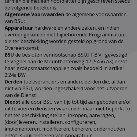
termen die met een hoofdletter zijn geschreven steeds
de volgende betekenis:
Algemene Voorwaarden
de algemene voorwaarden
van BSU;
Apparatuur
hardware en andere zaken, en indien
overeengekomen met bijbehorende Programmatuur,
die ter beschikking worden gesteld op grond van de
Overeenkomst;
BSU
de besloten vennootschap BSU.IT B.V., gevestigd
te Veghel aan de Mountbattenweg 17 (5466 AX) en/of
haar groepsmaatschappijen zoals bedoeld in artikel
2:24a BW;
Derden
toeleveranciers en andere derden die, al dan
niet via BSU, worden ingeschakeld voor het uitvoeren
van de Dienst;
Dienst
alle door BSU van tijd tot tijd aangeboden en/of
uit te voeren diensten waaronder maar niet beperkt tot
het ter beschikking stellen, inkopen, aanvragen,
(door)leveren, installeren, configureren,
implementeren, modificeren, beheren, onderhouden
en/of (sub)licentiëren van Apparatuur,