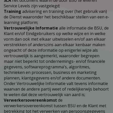
SLA
het document waarin de door BSU te leveren
Service Levels zijn vastgelegd;
Training
advisering en training over (het gebruik van)
de Dienst waaronder het beschikbaar stellen van een e-
learning platform;
Vertrouwelijke Informatie
alle informatie die BSU, de
Klant en/of Eindgebruikers op welke wijze en in welke
vorm dan ook met elkaar uitwisselen en/of aan elkaar
verstrekken of anderszins aan elkaar kenbaar maken
ongeacht of deze informatie op enigerlei wijze als
vertrouwelijk is aangemerkt, waaronder begrepen
maar niet beperkt tot ondernemings- en/of financiële
gegevens, softwareprogramma's, algoritmes,
technieken en processen, business en marketing
plannen, klantgegevens en/of andere documenten.
Onder Vertrouwelijke Informatie valt tevens informatie
waarvan de andere partij weet of redelijkerwijs behoort
te weten dat deze vertrouwelijk van aard is;
Verwerkersovereenkomst
de
verwerkersovereenkomst tussen BSU en de Klant met
betrekking tot het verwerken van persoonsgegevens