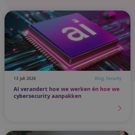
Zoek
Zoeken
hier
op
naam
Selecteer
Type
een
type
Selecteer
Level
een
13 juli 2026
Blog, Security
level
AI verandert hoe we werken én hoe we
cybersecurity aanpakken