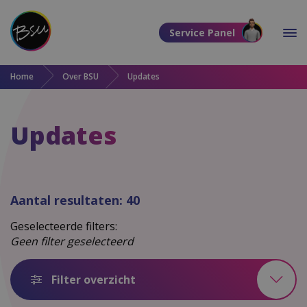
Direct naar de content
Service Panel
Direct naar de footer
Home
Over BSU
Updates
Updates
Aantal resultaten:
40
Geselecteerde filters:
Geen filter geselecteerd
Filter overzicht