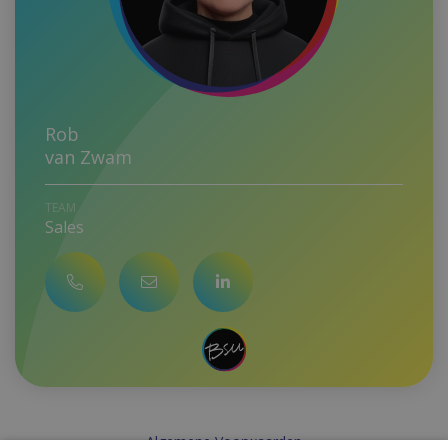
Rob
van Zwam
SPECIALE VERDIENSTEN
TEAM
Sales
SPECIALITEITEN
LEVEL
BSU Booster strategic sales specialist
Microsoft Azure strategic sales
specialist
Managed Networking and Wifi sales
specialist
WERKZAAM BIJ BSU VANAF
Algemene Voorwaarden